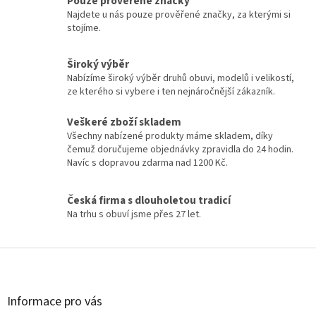
Pouze prověřené značky
Najdete u nás pouze prověřené značky, za kterými si
stojíme.
Široký výběr
Nabízíme široký výběr druhů obuvi, modelů i velikostí,
ze kterého si vybere i ten nejnáročnější zákazník.
Veškeré zboží skladem
Všechny nabízené produkty máme skladem, díky
čemuž doručujeme objednávky zpravidla do 24 hodin.
Navíc s dopravou zdarma nad 1200 Kč.
Česká firma s dlouholetou tradicí
Na trhu s obuví jsme přes 27 let.
Z
á
p
a
Informace pro vás