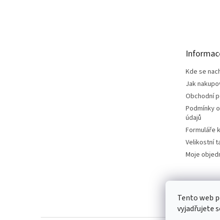
Z
á
p
a
t
Informac
í
Kde se nac
Jak nakupo
Obchodní 
Podmínky o
údajů
Formuláře k
Velikostní t
Moje objed
Tento web p
vyjadřujete s