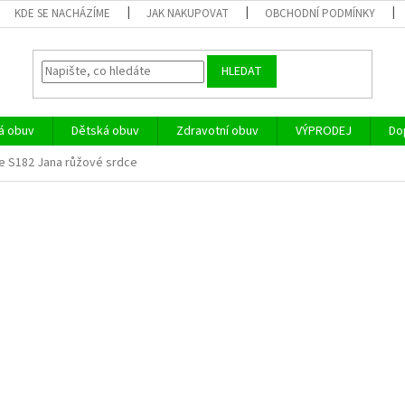
KDE SE NACHÁZÍME
JAK NAKUPOVAT
OBCHODNÍ PODMÍNKY
HLEDAT
á obuv
Dětská obuv
Zdravotní obuv
VÝPRODEJ
Do
e S182 Jana růžové srdce