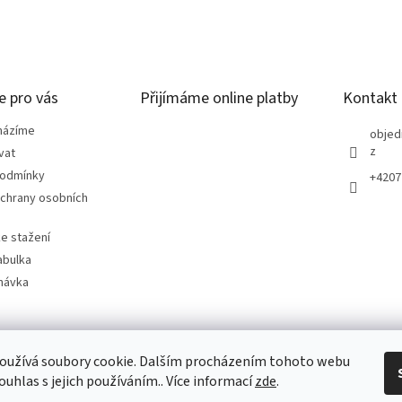
e pro vás
Přijímáme online platby
Kontakt
házíme
objed
z
vat
podmínky
+4207
chrany osobních
e stažení
abulka
návka
oužívá soubory cookie. Dalším procházením tohoto webu
ouhlas s jejich používáním.. Více informací
zde
.