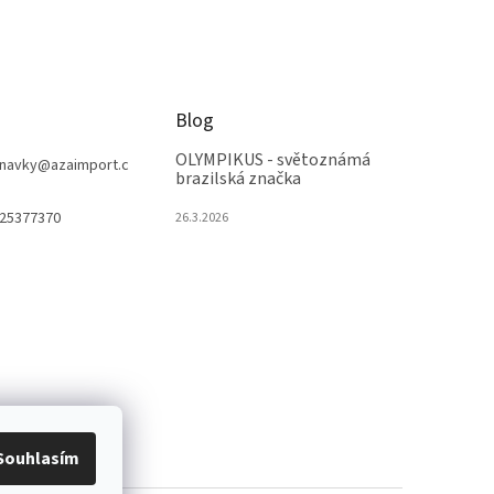
Blog
OLYMPIKUS - světoznámá
navky
@
azaimport.c
brazilská značka
25377370
26.3.2026
Souhlasím