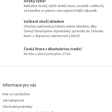
Široký výběr
Nabízíme široký výběr druhů obuvi, modelů i velikostí,
ze kterého si vybere i ten nejnáročnější zákazník.
Veškeré zboží skladem
Všechny nabízené produkty máme skladem, díky
čemuž doručujeme objednávky zpravidla do 24 hodin.
Navíc s dopravou zdarma nad 1200 Kč.
Česká firma s dlouholetou tradicí
Na trhu s obuví jsme přes 27 let.
Z
á
p
a
Informace pro vás
t
Kde se nacházíme
í
Jak nakupovat
Obchodní podmínky