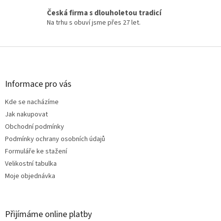
Česká firma s dlouholetou tradicí
Na trhu s obuví jsme přes 27 let.
Z
á
p
a
Informace pro vás
t
Kde se nacházíme
í
Jak nakupovat
Obchodní podmínky
Podmínky ochrany osobních údajů
Formuláře ke stažení
Velikostní tabulka
Moje objednávka
Přijímáme online platby