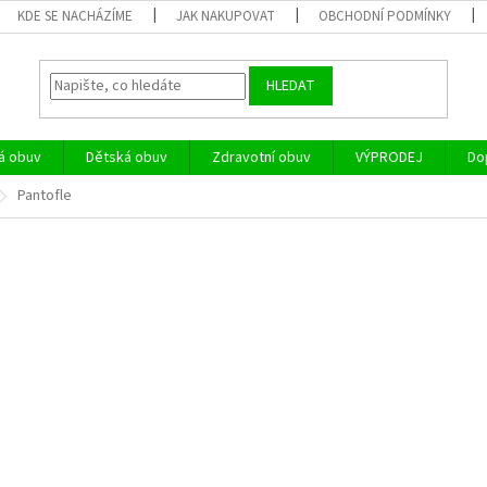
KDE SE NACHÁZÍME
JAK NAKUPOVAT
OBCHODNÍ PODMÍNKY
HLEDAT
á obuv
Dětská obuv
Zdravotní obuv
VÝPRODEJ
Do
Pantofle