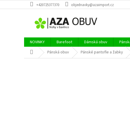
Přejít
+420725377370
objednavky@azaimport.cz
na
obsah
NOVINKY
Barefoot
Dámská obuv
Pánsk
Domů
Pánská obuv
Pánské pantofle a žabky