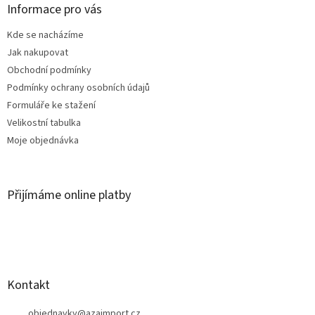
a
Informace pro vás
t
Kde se nacházíme
í
Jak nakupovat
Obchodní podmínky
Podmínky ochrany osobních údajů
Formuláře ke stažení
Velikostní tabulka
Moje objednávka
Přijímáme online platby
Kontakt
objednavky
@
azaimport.cz