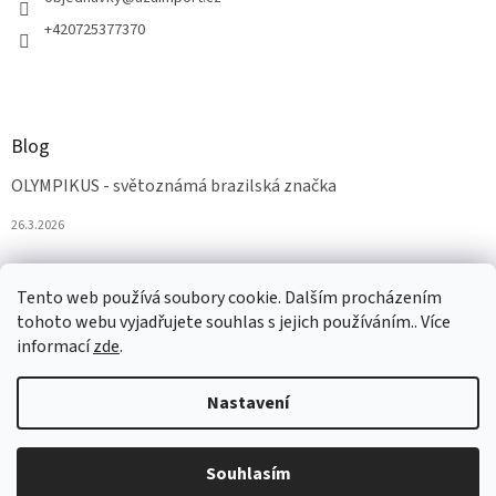
+420725377370
Blog
OLYMPIKUS - světoznámá brazilská značka
26.3.2026
Tento web používá soubory cookie. Dalším procházením
tohoto webu vyjadřujete souhlas s jejich používáním.. Více
informací
zde
.
Nastavení
Vytvořil Shoptet
Souhlasím
Copyright 2026
AZAobuv
. Všechna práva vyhrazena.