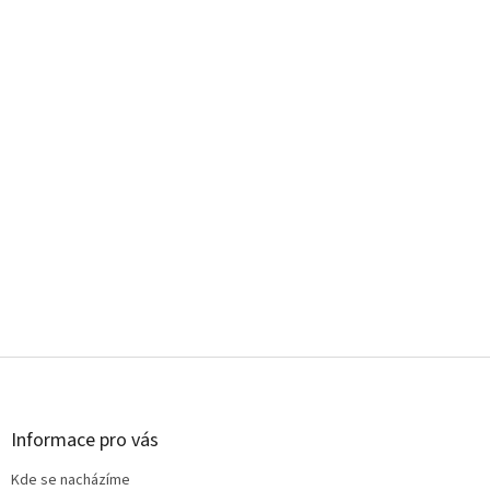
Z
á
p
a
Informace pro vás
t
Kde se nacházíme
í