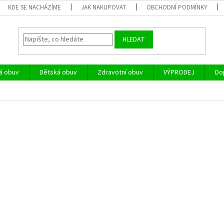
KDE SE NACHÁZÍME
JAK NAKUPOVAT
OBCHODNÍ PODMÍNKY
HLEDAT
á obuv
Dětská obuv
Zdravotní obuv
VÝPRODEJ
Do