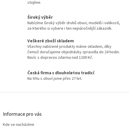
stojíme.
Široký výběr
Nabízíme široký výběr druhů obuvi, modelů i velikostí,
ze kterého si vybere i ten nejnáročnější zákazník.
Veškeré zboží skladem
Všechny nabízené produkty máme skladem, díky
čemuž doručujeme objednávky zpravidla do 24 hodin.
Navíc s dopravou zdarma nad 1200 Kč.
Česká firma s dlouholetou tradicí
Na trhu s obuví jsme přes 27 let.
Z
á
p
a
Informace pro vás
t
Kde se nacházíme
í