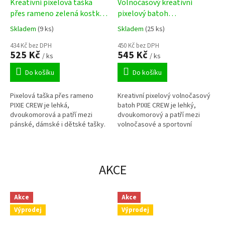
Kreativní pixelová taška
Volnočasový kreativní
přes rameno zelená kostka
pixelový batoh
PXB-04-D24
multibarevná kostka/černá
Skladem
(9 ks)
Skladem
(25 ks)
PXB-02-Y24
434 Kč bez DPH
450 Kč bez DPH
525 Kč
545 Kč
/ ks
/ ks
Do košíku
Do košíku
Pixelová taška přes rameno
Kreativní pixelový volnočasový
PIXIE CREW je lehká,
batoh PIXIE CREW je lehký,
dvoukomorová a patří mezi
dvoukomorový a patří mezi
pánské, dámské i dětské tašky.
volnočasové a sportovní
Přední část je osazena
batohy. Přední část je osazena
silikonovou deskou s pixelovými
silikonovou deskou s pixelovými
body, na níž lze patentovaným
body, na kterou lze
způsobem uchycení umístit
patentovaným způsobem
AKCE
barevné pixely, které vám
uchycení umístit barevné pixely,
umožní vytvořit vlastní vzhled
které vám umožní vytvořit
tašky.
vlastní vzhled batohu.
Akce
Akce
Výprodej
Výprodej