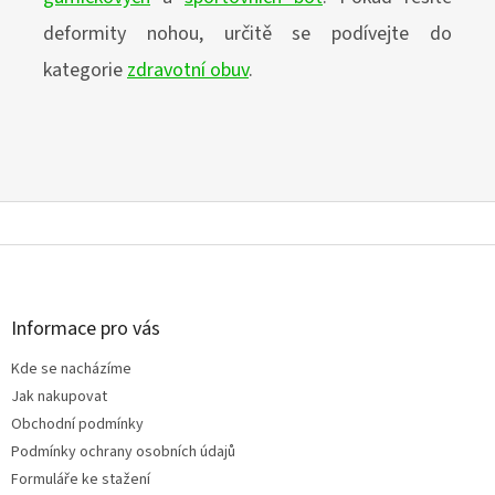
deformity nohou, určitě se
podívejte do
kategorie
zdravotní obuv
.
Z
á
p
a
Informace pro vás
t
Kde se nacházíme
í
Jak nakupovat
Obchodní podmínky
Podmínky ochrany osobních údajů
Formuláře ke stažení