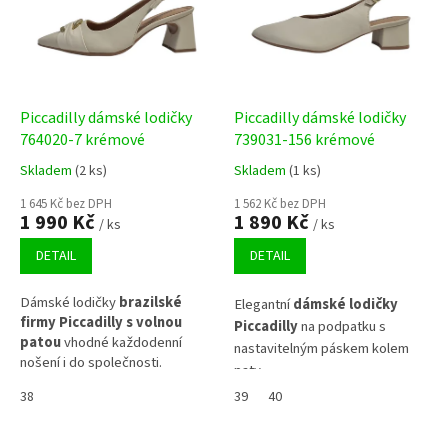
Piccadilly dámské lodičky
Piccadilly dámské lodičky
764020-7 krémové
739031-156 krémové
Skladem
(2 ks)
Skladem
(1 ks)
1 645 Kč bez DPH
1 562 Kč bez DPH
1 990 Kč
1 890 Kč
/ ks
/ ks
DETAIL
DETAIL
Dámské lodičky
brazilské
Elegantní
dámské lodičky
firmy Piccadilly s volnou
Piccadilly
na podpatku s
patou
vhodné každodenní
nastavitelným páskem kolem
nošení i do společnosti.
paty.
38
39
40