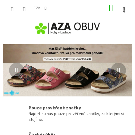
Přejít
NÁKUP
na
CZK
obsah
KOŠÍK
P
Předchozí
Násle
o
h
o
d
l
n
á
Pouze prověřené značky
o
Najdete u nás pouze prověřené značky, za kterými si
stojíme.
b
u
Široký výběr