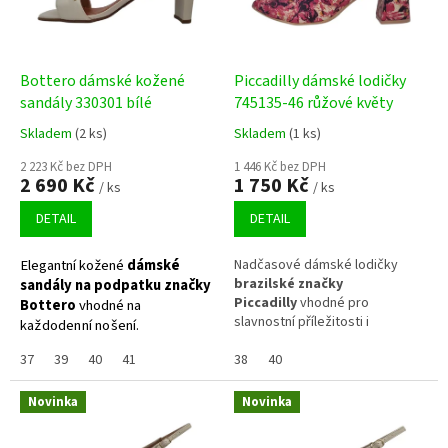
y
i
b
Bottero dámské kožené
Piccadilly dámské lodičky
o
sandály 330301 bílé
745135-46 růžové květy
t
Skladem
(2 ks)
Skladem
(1 ks)
y
2 223 Kč bez DPH
1 446 Kč bez DPH
n
2 690 Kč
1 750 Kč
/ ks
/ ks
a
DETAIL
DETAIL
h
a
Elegantní kožené
dámské
Nadčasové dámské lodičky
brazilské značky
sandály na podpatku značky
l
Piccadilly
vhodné pro
Bottero
vhodné
na
l
slavnostní příležitosti i
každodenní nošení.
každodenní nošení.
u
37
39
40
41
38
40
x
y
Novinka
Novinka