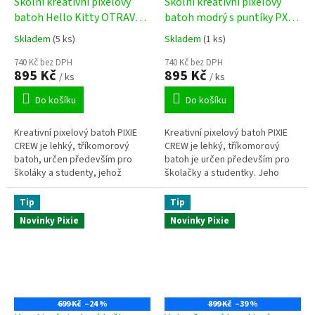
Školní kreativní pixelový
Školní kreativní pixelový
batoh Hello Kitty OTRAVA
batoh modrý s puntíky PXB-
fialová PXB-06-89
06-84
Skladem
(5 ks)
Skladem
(1 ks)
740 Kč bez DPH
740 Kč bez DPH
895 Kč
895 Kč
/ ks
/ ks
Do košíku
Do košíku
Kreativní pixelový batoh PIXIE
Kreativní pixelový batoh PIXIE
CREW je lehký, tříkomorový
CREW je lehký, tříkomorový
batoh, určen především pro
batoh je určen především pro
školáky a studenty, jehož
školačky a studentky. Jeho
přední část batohu je osazena
přední část je osazena
silikonovou deskou s pixelovými
silikonovou kruhovou deskou s
Tip
Tip
body, na kterou lze
pixelovými body, na kterou lze
Novinky Pixie
Novinky Pixie
patentovaným způsobem
patentovaným způsobem
uchycení umístit barevné pixely,
uchycení umístit barevné pixely,
které vám umožní vytvořit
které vám umožní vytvořit
vlastní vzhled batohu.
vlastní vzhled batohu.
699 Kč
–24 %
899 Kč
–39 %