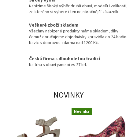
v
Nabízíme široký výběr druhů obuvi, modelů i velikostí,
ze kterého si vybere i ten nejnáročnější zákazník.
,
l
Veškeré zboží skladem
o
Všechny nabízené produkty máme skladem, díky
čemuž doručujeme objednávky zpravidla do 24 hodin.
d
Navíc s dopravou zdarma nad 1200 Kč.
i
č
Česká firma s dlouholetou tradicí
k
Na trhu s obuví jsme přes 27 let.
y
,
t
NOVINKY
e
n
Novinka
i
s
k