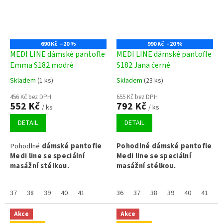
690 Kč
–20 %
990 Kč
–20 %
MEDI LINE dámské pantofle
MEDI LINE dámské pantofle
Emma S182 modré
S182 Jana černé
Skladem
(1 ks)
Skladem
(23 ks)
456 Kč bez DPH
655 Kč bez DPH
552 Kč
792 Kč
/ ks
/ ks
DETAIL
DETAIL
P
ohodlné
dámské pantofle
P
ohodlné dámské pantofle
Medi line se speciální
Medi line se speciální
masážní stélkou.
masážní stélkou.
37
38
39
40
41
36
37
38
39
40
41
Akce
Akce