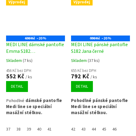
Výprodej
Výprodej
690 Kč
–20 %
990 Kč
–20 %
MEDI LINE dámské pantofle
MEDI LINE pánské pantofle
Emma S182
S182 Jana černé
krémové/béžové
Skladem
(7 ks)
Skladem
(37 ks)
456 Kč bez DPH
655 Kč bez DPH
552 Kč
792 Kč
/ ks
/ ks
DETAIL
DETAIL
P
ohodlné
dámské pantofle
P
ohodlné pánské pantofle
Medi line se speciální
Medi line se speciální
masážní stélkou.
masážní stélkou.
37
38
39
40
41
42
43
44
45
46