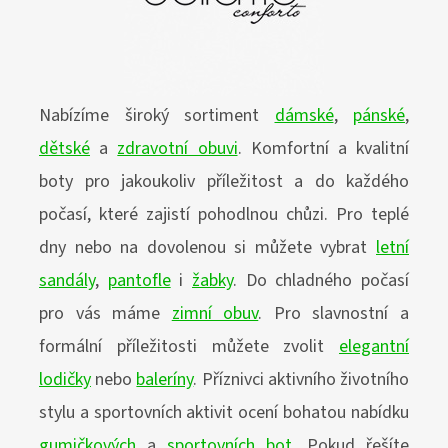
Nabízíme široký sortiment
dámské
,
pánské
,
dětské
a
zdravotní obuvi
. Komfortní a kvalitní
boty pro jakoukoliv příležitost
a do každého
počasí, které zajistí pohodlnou chůzi. Pro teplé
dny nebo na dovolenou si můžete vybrat
letní
sandály
,
pantofle
i
žabky
. Do chladného počasí
pro vás máme
zimní obuv
. Pro slavnostní a
formální příležitosti můžete zvolit
elegantní
lodičky
nebo
baleríny
. Příznivci aktivního životního
stylu a sportovních aktivit ocení bohatou nabídku
gumičkových
a
sportovních bot
. Pokud řešíte