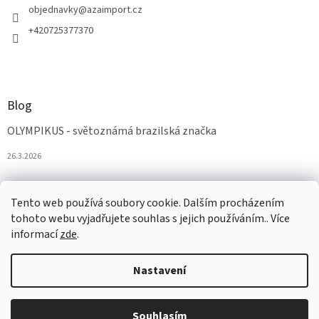
objednavky
@
azaimport.cz
+420725377370
Blog
OLYMPIKUS - světoznámá brazilská značka
26.3.2026
Tento web používá soubory cookie. Dalším procházením
tohoto webu vyjadřujete souhlas s jejich používáním.. Více
informací
zde
.
Nastavení
Vytvořil Shoptet
Souhlasím
Copyright 2026
AZAobuv
. Všechna práva vyhrazena.