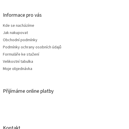
á
p
a
Informace pro vás
t
Kde se nacházíme
í
Jak nakupovat
Obchodní podmínky
Podmínky ochrany osobních údajů
Formuláře ke stažení
Velikostní tabulka
Moje objednávka
Přijímáme online platby
Kontakt