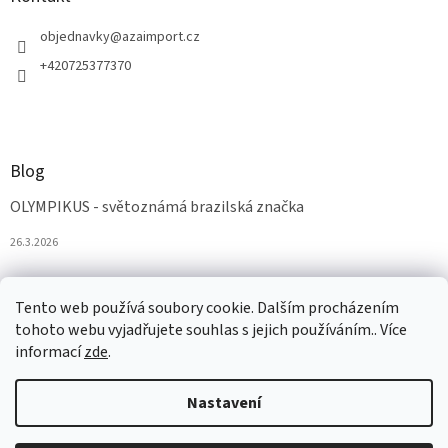
objednavky
@
azaimport.cz
+420725377370
Blog
OLYMPIKUS - světoznámá brazilská značka
26.3.2026
Tento web používá soubory cookie. Dalším procházením
tohoto webu vyjadřujete souhlas s jejich používáním.. Více
informací
zde
.
Nastavení
Vytvořil Shoptet