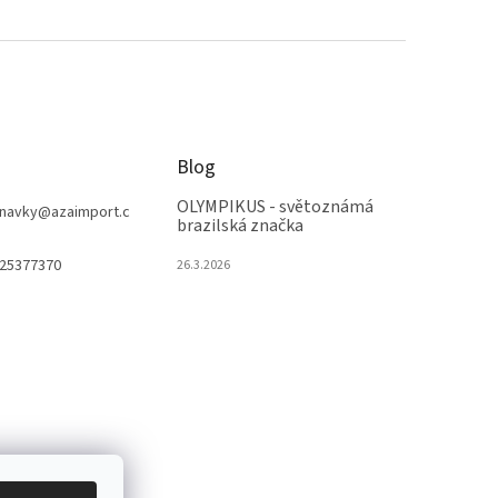
Blog
OLYMPIKUS - světoznámá
navky
@
azaimport.c
brazilská značka
25377370
26.3.2026