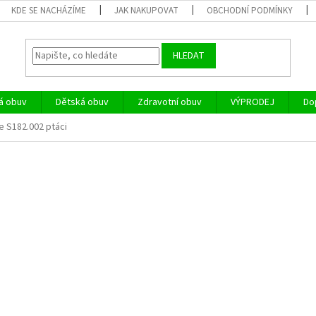
KDE SE NACHÁZÍME
JAK NAKUPOVAT
OBCHODNÍ PODMÍNKY
HLEDAT
á obuv
Dětská obuv
Zdravotní obuv
VÝPRODEJ
Do
e S182.002 ptáci