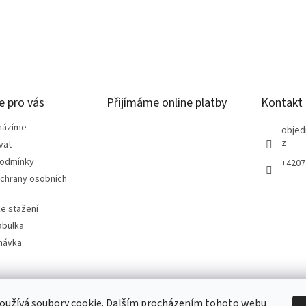
e pro vás
Přijímáme online platby
Kontakt
házíme
objed
z
vat
podmínky
+4207
chrany osobních
e stažení
abulka
návka
oužívá soubory cookie. Dalším procházením tohoto webu