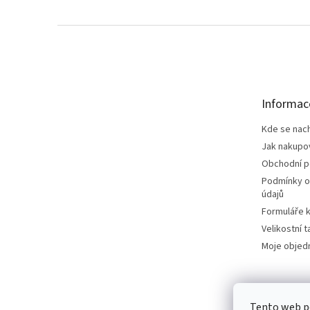
Z
á
p
a
t
Informac
í
Kde se nac
Jak nakupo
Obchodní 
Podmínky o
údajů
Formuláře k
Velikostní t
Moje objed
Tento web p