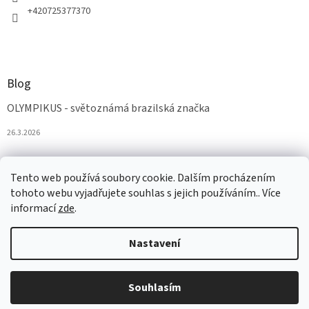
+420725377370
Blog
OLYMPIKUS - světoznámá brazilská značka
26.3.2026
Tento web používá soubory cookie. Dalším procházením
tohoto webu vyjadřujete souhlas s jejich používáním.. Více
informací
zde
.
Nastavení
Vytvořil Shoptet
Souhlasím
Copyright 2026
AZAobuv
. Všechna práva vyhrazena.