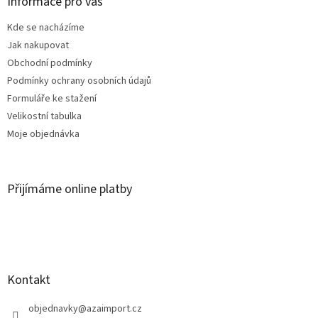
a
Informace pro vás
t
Kde se nacházíme
í
Jak nakupovat
Obchodní podmínky
Podmínky ochrany osobních údajů
Formuláře ke stažení
Velikostní tabulka
Moje objednávka
Přijímáme online platby
Kontakt
objednavky
@
azaimport.cz