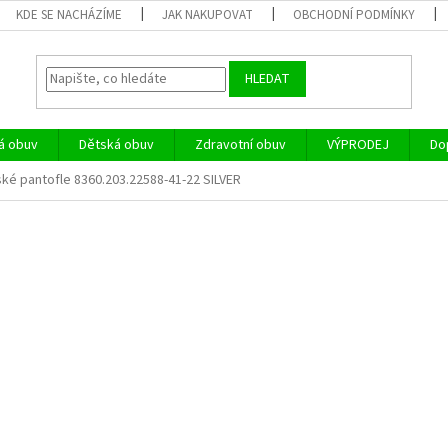
KDE SE NACHÁZÍME
JAK NAKUPOVAT
OBCHODNÍ PODMÍNKY
HLEDAT
á obuv
Dětská obuv
Zdravotní obuv
VÝPRODEJ
Do
ké pantofle 8360.203.22588-41-22 SILVER