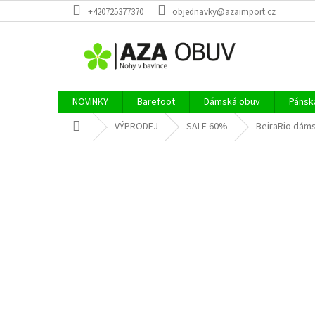
Přejít
+420725377370
objednavky@azaimport.cz
na
obsah
NOVINKY
Barefoot
Dámská obuv
Pánsk
Domů
VÝPRODEJ
SALE 60%
BeiraRio dáms