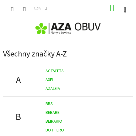
Přejít
NÁKUP
na
CZK
obsah
KOŠÍK
Všechny značky A-Z
ACTVITTA
A
AXEL
AZALEIA
BBS
BEBARE
B
BEIRARIO
BOTTERO