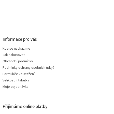
Z
á
p
a
Informace pro vás
t
Kde se nacházíme
í
Jak nakupovat
Obchodní podmínky
Podmínky ochrany osobních údajů
Formuláře ke stažení
Velikostní tabulka
Moje objednávka
Přijímáme online platby