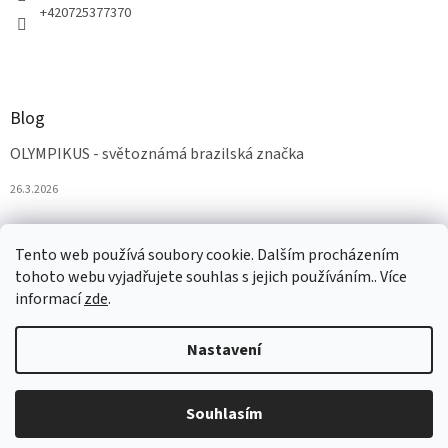
+420725377370
Blog
OLYMPIKUS - světoznámá brazilská značka
26.3.2026
Tento web používá soubory cookie. Dalším procházením
tohoto webu vyjadřujete souhlas s jejich používáním.. Více
informací
zde
.
Nastavení
Vytvořil Shoptet
Souhlasím
Copyright 2026
AZAobuv
. Všechna práva vyhrazena.