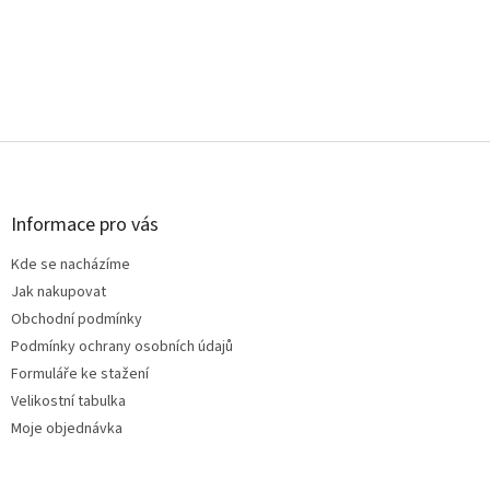
Z
á
p
a
Informace pro vás
t
Kde se nacházíme
í
Jak nakupovat
Obchodní podmínky
Podmínky ochrany osobních údajů
Formuláře ke stažení
Velikostní tabulka
Moje objednávka