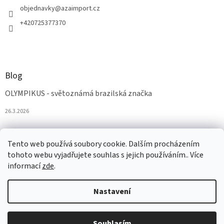
objednavky
@
azaimport.cz
+420725377370
Blog
OLYMPIKUS - světoznámá brazilská značka
26.3.2026
Tento web používá soubory cookie. Dalším procházením
tohoto webu vyjadřujete souhlas s jejich používáním.. Více
informací
zde
.
Nastavení
Vytvořil Shoptet
Souhlasím