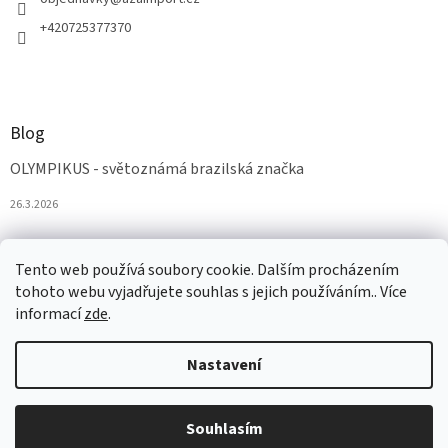
+420725377370
Blog
OLYMPIKUS - světoznámá brazilská značka
26.3.2026
Tento web používá soubory cookie. Dalším procházením
tohoto webu vyjadřujete souhlas s jejich používáním.. Více
informací
zde
.
Nastavení
Vytvořil Shoptet
Souhlasím
Copyright 2026
AZAobuv
. Všechna práva vyhrazena.