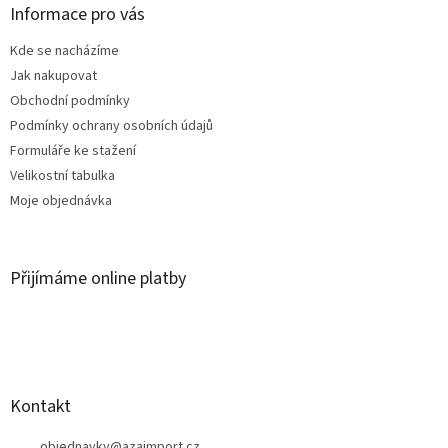
a
Informace pro vás
t
Kde se nacházíme
í
Jak nakupovat
Obchodní podmínky
Podmínky ochrany osobních údajů
Formuláře ke stažení
Velikostní tabulka
Moje objednávka
Přijímáme online platby
Kontakt
objednavky
@
azaimport.cz