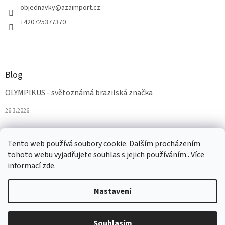
objednavky
@
azaimport.cz
+420725377370
Blog
OLYMPIKUS - světoznámá brazilská značka
26.3.2026
Tento web používá soubory cookie. Dalším procházením
tohoto webu vyjadřujete souhlas s jejich používáním.. Více
informací
zde
.
Nastavení
Vytvořil Shoptet
Souhlasím
Copyright 2026
AZAobuv
. Všechna práva vyhrazena.