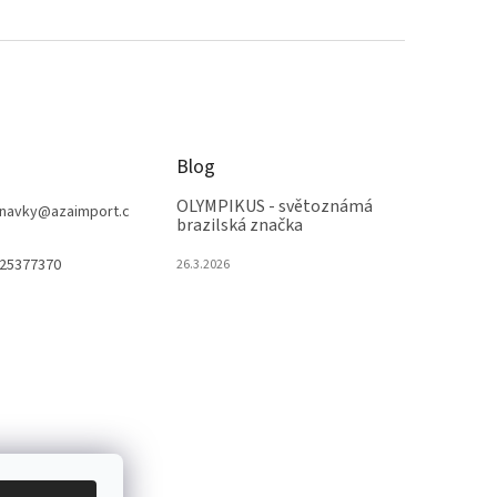
Blog
OLYMPIKUS - světoznámá
navky
@
azaimport.c
brazilská značka
25377370
26.3.2026