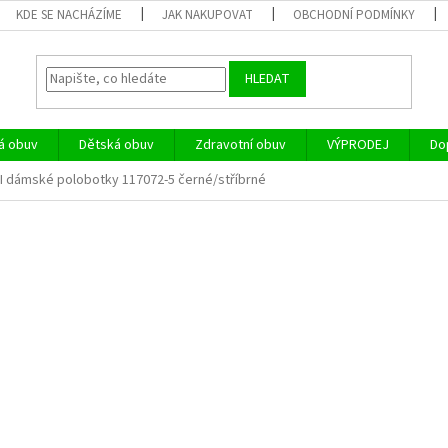
KDE SE NACHÁZÍME
JAK NAKUPOVAT
OBCHODNÍ PODMÍNKY
HLEDAT
á obuv
Dětská obuv
Zdravotní obuv
VÝPRODEJ
Do
XI dámské polobotky 117072-5 černé/stříbrné