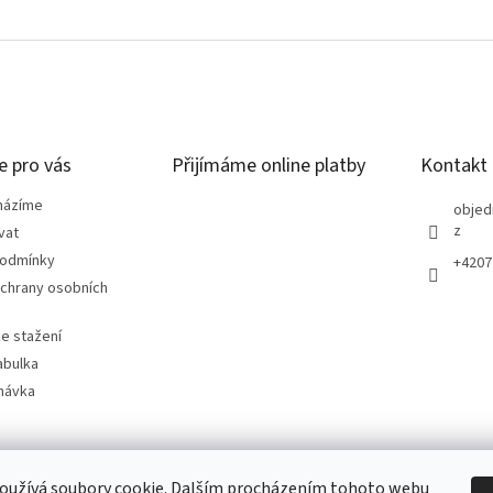
e pro vás
Přijímáme online platby
Kontakt
házíme
objed
z
vat
podmínky
+4207
chrany osobních
e stažení
abulka
návka
oužívá soubory cookie. Dalším procházením tohoto webu