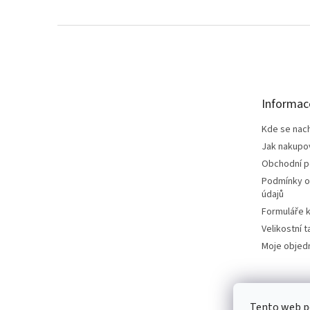
Z
á
p
a
t
Informac
í
Kde se nac
Jak nakupo
Obchodní 
Podmínky o
údajů
Formuláře k
Velikostní t
Moje objed
Tento web p