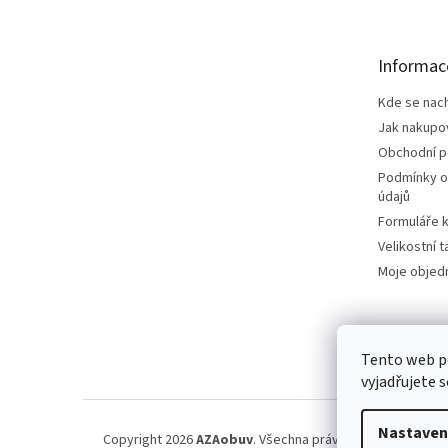
p
a
t
Informac
í
Kde se nac
Jak nakupo
Obchodní 
Podmínky o
údajů
Formuláře k
Velikostní t
Moje objed
Tento web p
vyjadřujete s
Nastaven
Copyright 2026
AZAobuv
. Všechna práva vyhrazena.