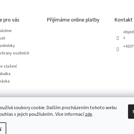
e pro vás
Přijímáme online platby
Kontakt
házíme
objed
z
vat
podmínky
+4207
chrany osobních
e stažení
abulka
návka
oužívá soubory cookie. Dalším procházením tohoto webu
ouhlas s jejich používáním.. Více informací
zde
.
í