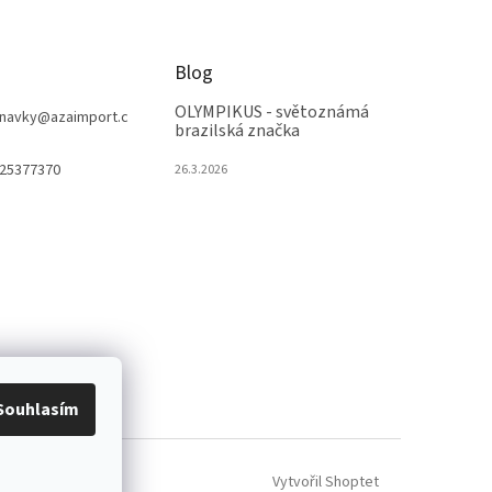
Blog
OLYMPIKUS - světoznámá
navky
@
azaimport.c
brazilská značka
25377370
26.3.2026
Souhlasím
Vytvořil Shoptet