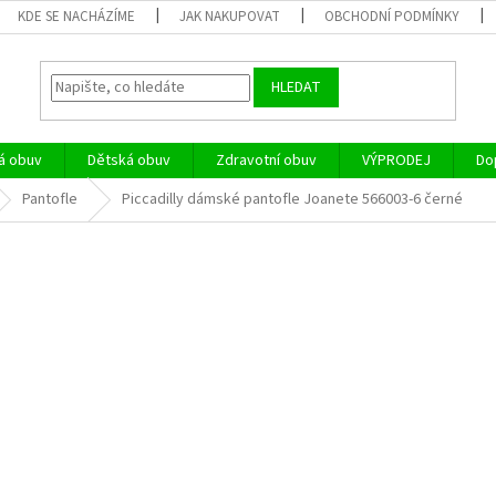
KDE SE NACHÁZÍME
JAK NAKUPOVAT
OBCHODNÍ PODMÍNKY
HLEDAT
á obuv
Dětská obuv
Zdravotní obuv
VÝPRODEJ
Do
Pantofle
Piccadilly dámské pantofle Joanete 566003-6 černé