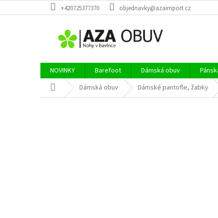
Přejít
+420725377370
objednavky@azaimport.cz
na
obsah
NOVINKY
Barefoot
Dámská obuv
Pánsk
Domů
Dámská obuv
Dámské pantofle, žabky