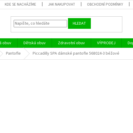
KDE SE NACHÁZÍME
JAK NAKUPOVAT
OBCHODNÍ PODMÍNKY
HLEDAT
á obuv
Dětská obuv
Zdravotní obuv
VÝPRODEJ
Do
Pantofle
Piccadilly SPA dámské pantofle 568024-3 béžové