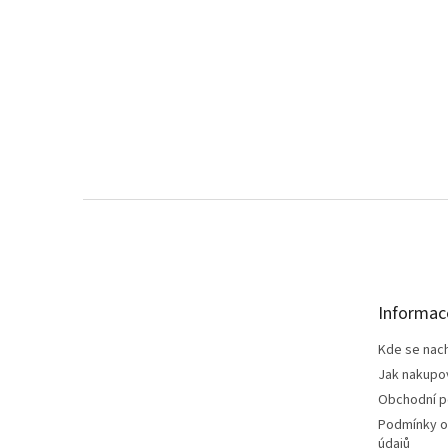
Z
á
p
a
t
Informac
í
Kde se nac
Jak nakupo
Obchodní 
Podmínky o
údajů