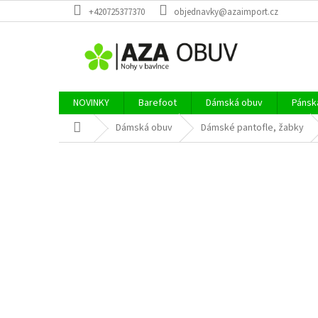
Přejít
+420725377370
objednavky@azaimport.cz
na
obsah
NOVINKY
Barefoot
Dámská obuv
Pánsk
Domů
Dámská obuv
Dámské pantofle, žabky