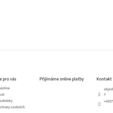
e pro vás
Přijímáme online platby
Kontakt
házíme
objed
z
vat
podmínky
+4207
chrany osobních