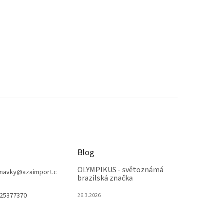
Blog
OLYMPIKUS - světoznámá
navky
@
azaimport.c
brazilská značka
25377370
26.3.2026