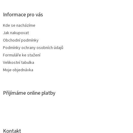
á
p
a
Informace pro vás
t
Kde se nacházíme
í
Jak nakupovat
Obchodní podmínky
Podmínky ochrany osobních údajů
Formuláře ke stažení
Velikostní tabulka
Moje objednávka
Přijímáme online platby
Kontakt