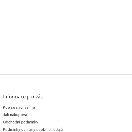
Z
á
p
a
Informace pro vás
t
Kde se nacházíme
í
Jak nakupovat
Obchodní podmínky
Podmínky ochrany osobních údajů