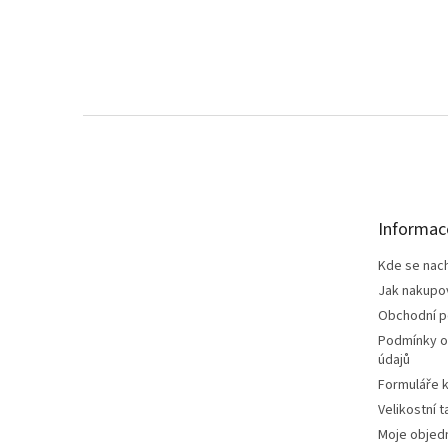
Z
á
p
a
t
Informac
í
Kde se nac
Jak nakupo
Obchodní 
Podmínky o
údajů
Formuláře k
Velikostní t
Moje objed