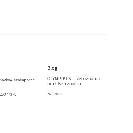
Blog
OLYMPIKUS - světoznámá
navky
@
azaimport.c
brazilská značka
25377370
26.3.2026