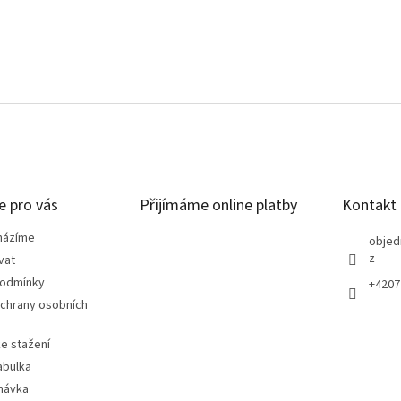
e pro vás
Přijímáme online platby
Kontakt
házíme
objed
z
vat
podmínky
+4207
chrany osobních
e stažení
abulka
návka