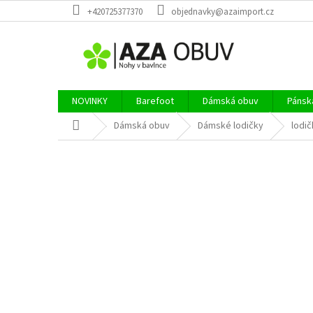
Přejít
+420725377370
objednavky@azaimport.cz
na
obsah
NOVINKY
Barefoot
Dámská obuv
Pánsk
Domů
Dámská obuv
Dámské lodičky
lodič