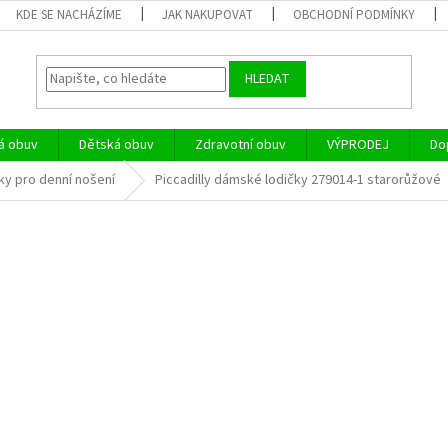
KDE SE NACHÁZÍME
JAK NAKUPOVAT
OBCHODNÍ PODMÍNKY
HLEDAT
á obuv
Dětská obuv
Zdravotní obuv
VÝPRODEJ
Do
ky pro denní nošení
Piccadilly dámské lodičky 279014-1 starorůžové