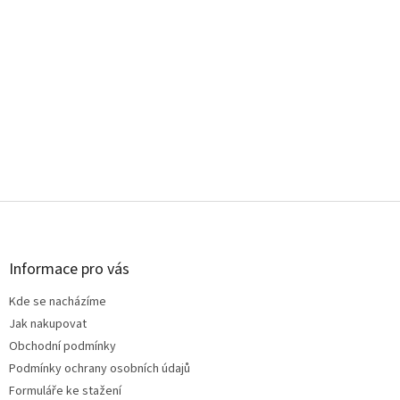
Z
á
p
a
Informace pro vás
t
Kde se nacházíme
í
Jak nakupovat
Obchodní podmínky
Podmínky ochrany osobních údajů
Formuláře ke stažení