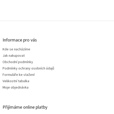
Z
á
p
a
Informace pro vás
t
Kde se nacházíme
í
Jak nakupovat
Obchodní podmínky
Podmínky ochrany osobních údajů
Formuláře ke stažení
Velikostní tabulka
Moje objednávka
Přijímáme online platby