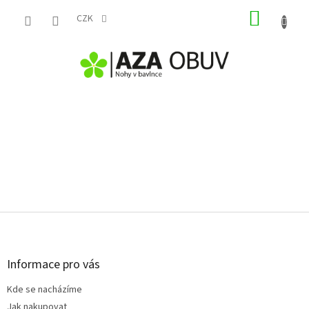
Přejít
NÁKUP
na
CZK
obsah
KOŠÍK
Z
á
p
a
Informace pro vás
t
Kde se nacházíme
í
Jak nakupovat