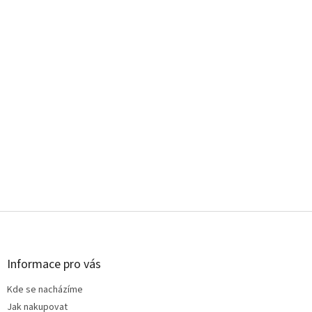
Z
á
p
a
Informace pro vás
t
Kde se nacházíme
í
Jak nakupovat