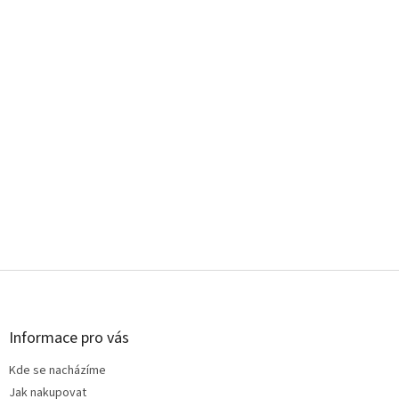
Z
á
p
a
Informace pro vás
t
Kde se nacházíme
í
Jak nakupovat