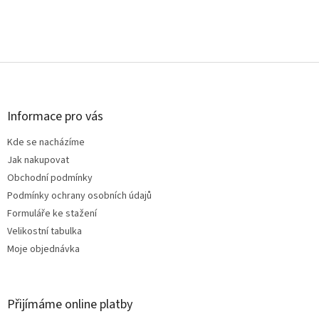
Z
á
p
a
Informace pro vás
t
Kde se nacházíme
í
Jak nakupovat
Obchodní podmínky
Podmínky ochrany osobních údajů
Formuláře ke stažení
Velikostní tabulka
Moje objednávka
Přijímáme online platby