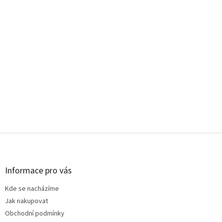
Z
á
p
a
Informace pro vás
t
Kde se nacházíme
í
Jak nakupovat
Obchodní podmínky