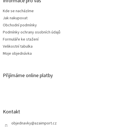
a
Informace pro vás
t
Kde se nacházíme
í
Jak nakupovat
Obchodní podmínky
Podmínky ochrany osobních údajů
Formuláře ke stažení
Velikostní tabulka
Moje objednávka
Přijímáme online platby
Kontakt
objednavky
@
azaimport.cz