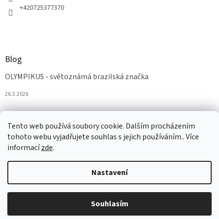
+420725377370
Blog
OLYMPIKUS - světoznámá brazilská značka
26.3.2026
Tento web používá soubory cookie. Dalším procházením
tohoto webu vyjadřujete souhlas s jejich používáním.. Více
informací
zde
.
Nastavení
Vytvořil Shoptet
Souhlasím
Copyright 2026
AZAobuv
. Všechna práva vyhrazena.