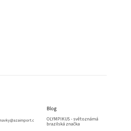
Blog
OLYMPIKUS - světoznámá
navky
@
azaimport.c
brazilská značka