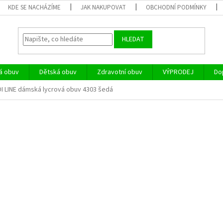
KDE SE NACHÁZÍME
JAK NAKUPOVAT
OBCHODNÍ PODMÍNKY
HLEDAT
á obuv
Dětská obuv
Zdravotní obuv
VÝPRODEJ
Do
I LINE dámská lycrová obuv 4303 šedá