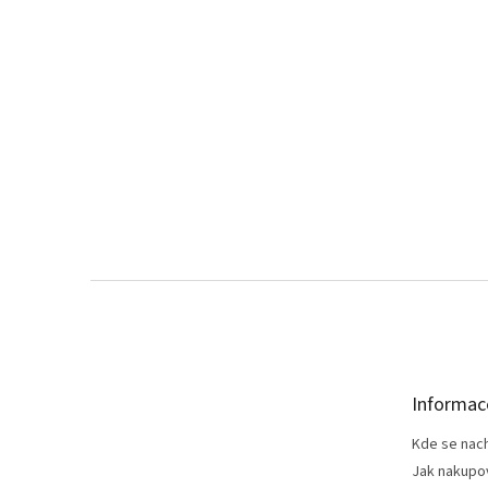
Z
á
p
a
t
Informac
í
Kde se nac
Jak nakupo