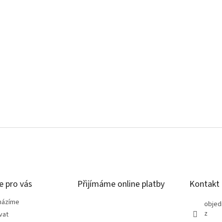
e pro vás
Přijímáme online platby
Kontakt
házíme
objed
z
vat