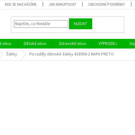
KDE SE NACHÁZÍME
JAK NAKUPOVAT
OBCHODNÍ PODMÍNKY
HLEDAT
á obuv
Dětská obuv
Zdravotní obuv
VÝPRODEJ
Do
Žabky
Piccadilly dámské žabky 418056-2 NAPA PRETO