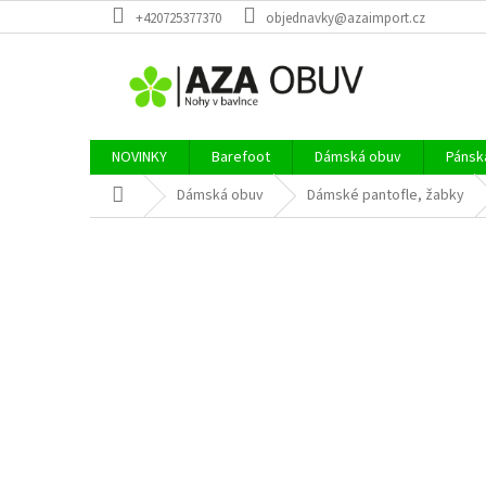
Přejít
+420725377370
objednavky@azaimport.cz
na
obsah
NOVINKY
Barefoot
Dámská obuv
Pánsk
Domů
Dámská obuv
Dámské pantofle, žabky