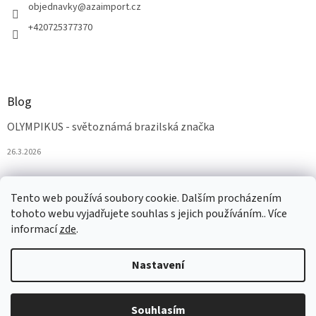
objednavky
@
azaimport.cz
+420725377370
Blog
OLYMPIKUS - světoznámá brazilská značka
26.3.2026
Tento web používá soubory cookie. Dalším procházením
tohoto webu vyjadřujete souhlas s jejich používáním.. Více
informací
zde
.
Nastavení
Vytvořil Shoptet
Souhlasím
Copyright 2026
AZAobuv
. Všechna práva vyhrazena.