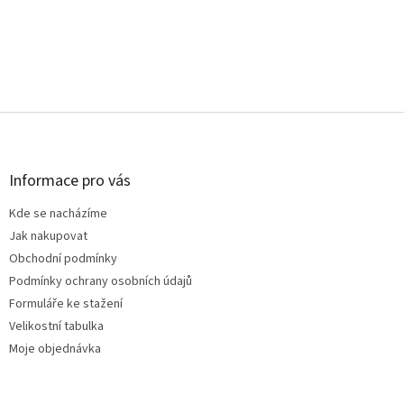
Z
á
p
a
Informace pro vás
t
Kde se nacházíme
í
Jak nakupovat
Obchodní podmínky
Podmínky ochrany osobních údajů
Formuláře ke stažení
Velikostní tabulka
Moje objednávka