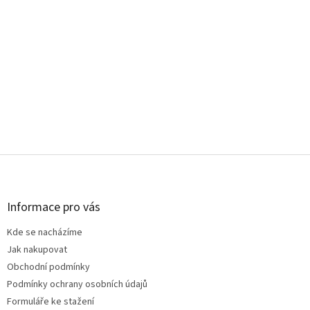
Z
á
p
a
Informace pro vás
t
Kde se nacházíme
í
Jak nakupovat
Obchodní podmínky
Podmínky ochrany osobních údajů
Formuláře ke stažení