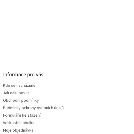
Z
á
p
a
Informace pro vás
t
Kde se nacházíme
í
Jak nakupovat
Obchodní podmínky
Podmínky ochrany osobních údajů
Formuláře ke stažení
Velikostní tabulka
Moje objednávka