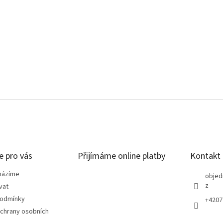
e pro vás
Přijímáme online platby
Kontakt
házíme
objed
z
vat
podmínky
+4207
chrany osobních