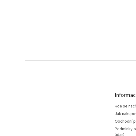
Z
á
p
a
t
Informac
í
Kde se nac
Jak nakupo
Obchodní 
Podmínky o
údajů