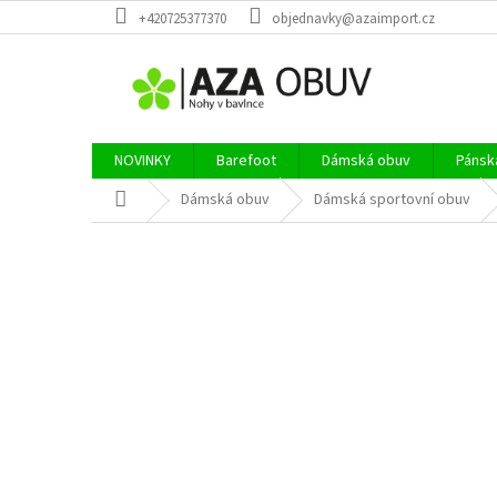
Přejít
+420725377370
objednavky@azaimport.cz
na
obsah
NOVINKY
Barefoot
Dámská obuv
Pánsk
Domů
Dámská obuv
Dámská sportovní obuv