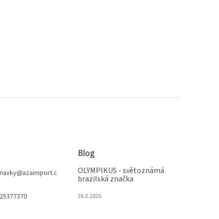
Blog
OLYMPIKUS - světoznámá
navky
@
azaimport.c
brazilská značka
25377370
26.3.2026