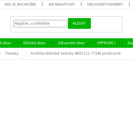
KDE SE NACHÁZÍME
JAK NAKUPOVAT
OBCHODNÍ PODMÍNKY
HLEDAT
á obuv
Dětská obuv
Zdravotní obuv
VÝPRODEJ
Do
Tenisky
ActVitta dámské tenisky 4802.111 77345 pistáciové