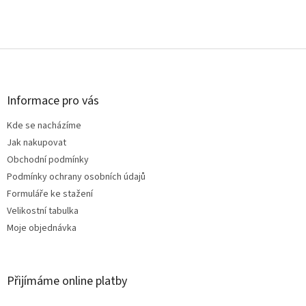
Z
á
p
a
Informace pro vás
t
Kde se nacházíme
í
Jak nakupovat
Obchodní podmínky
Podmínky ochrany osobních údajů
Formuláře ke stažení
Velikostní tabulka
Moje objednávka
Přijímáme online platby