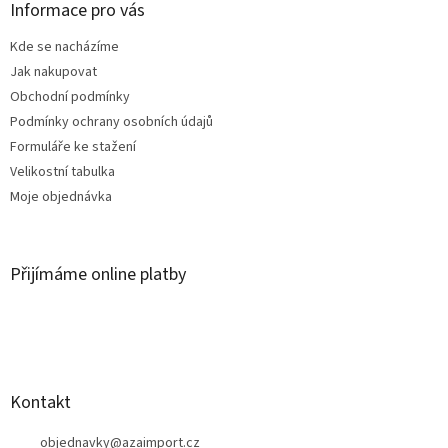
a
Informace pro vás
t
Kde se nacházíme
í
Jak nakupovat
Obchodní podmínky
Podmínky ochrany osobních údajů
Formuláře ke stažení
Velikostní tabulka
Moje objednávka
Přijímáme online platby
Kontakt
objednavky
@
azaimport.cz