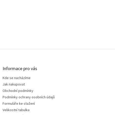
Z
á
p
a
Informace pro vás
t
Kde se nacházíme
í
Jak nakupovat
Obchodní podmínky
Podmínky ochrany osobních údajů
Formuláře ke stažení
Velikostní tabulka