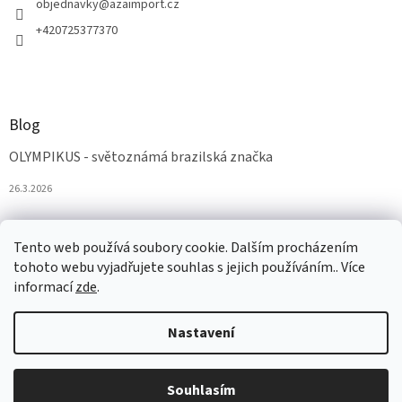
objednavky
@
azaimport.cz
+420725377370
Blog
OLYMPIKUS - světoznámá brazilská značka
26.3.2026
Tento web používá soubory cookie. Dalším procházením
tohoto webu vyjadřujete souhlas s jejich používáním.. Více
informací
zde
.
Nastavení
Vytvořil Shoptet
Souhlasím
Copyright 2026
AZAobuv
. Všechna práva vyhrazena.