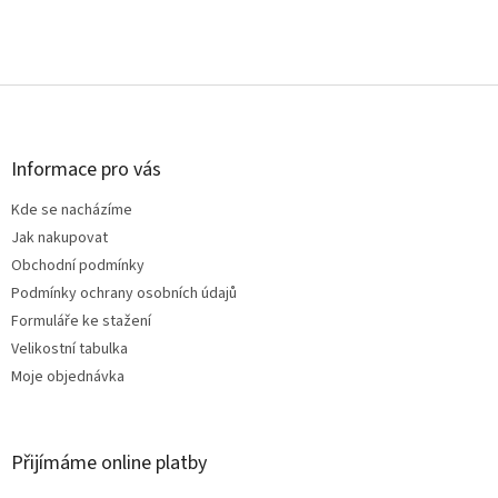
Z
á
p
a
Informace pro vás
t
Kde se nacházíme
í
Jak nakupovat
Obchodní podmínky
Podmínky ochrany osobních údajů
Formuláře ke stažení
Velikostní tabulka
Moje objednávka
Přijímáme online platby