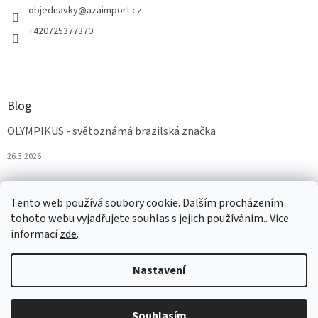
objednavky
@
azaimport.cz
+420725377370
Blog
OLYMPIKUS - světoznámá brazilská značka
26.3.2026
Tento web používá soubory cookie. Dalším procházením
tohoto webu vyjadřujete souhlas s jejich používáním.. Více
informací
zde
.
Nastavení
Vytvořil Shoptet
Souhlasím
Copyright 2026
AZAobuv
. Všechna práva vyhrazena.