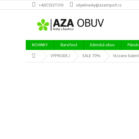
Přejít
+420725377370
objednavky@azaimport.cz
na
obsah
NOVINKY
Barefoot
Dámská obuv
Pánsk
Domů
VÝPRODEJ
SALE 70%
Vizzano baler