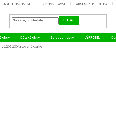
KDE SE NACHÁZÍME
JAK NAKUPOVAT
OBCHODNÍ PODMÍNKY
HLEDAT
á obuv
Dětská obuv
Zdravotní obuv
VÝPRODEJ
Do
íny 1206.200 lakované černé